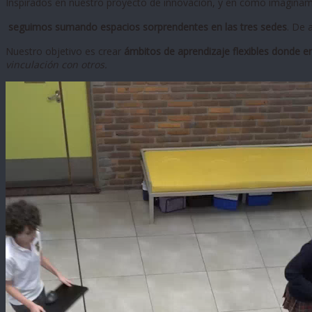
Inspirados en nuestro proyecto de innovación, y en cómo imaginamo
seguimos sumando espacios sorprendentes en las tres sedes
. De 
Nuestro objetivo es crear
ámbitos de aprendizaje flexibles donde em
vinculación con otros.