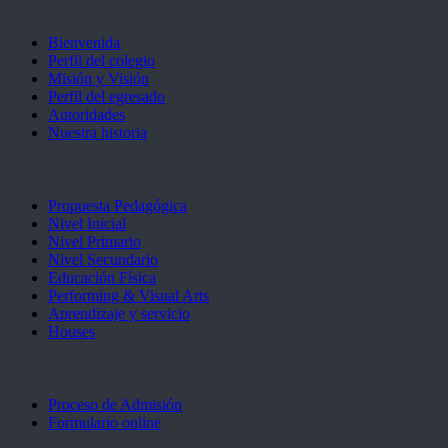
Sobre nosotros
Bienvenida
Perfil del colegio
Misión y Visión
Perfil del egresado
Autoridades
Nuestra historia
Proyecto Educativo
Propuesta Pedagógica
Nivel Inicial
Nivel Primario
Nivel Secundario
Educación Física
Performing & Visual Arts
Aprendizaje y servicio
Houses
Admisiones
Proceso de Admisión
Formulario online