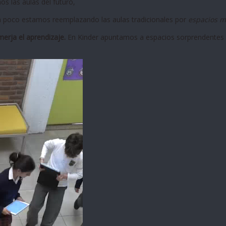
s las aulas del futuro,
a poco estamos reemplazando las aulas tradicionales por
espacios má
erja el aprendizaje.
En Kinder apuntamos a espacios sorprendentes