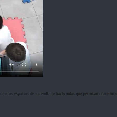
uestros espacios de aprendizaje
hacia aulas que permitan una educa