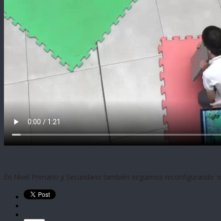
En Nivel Primario y Secundario también seguimos reconfigurando n