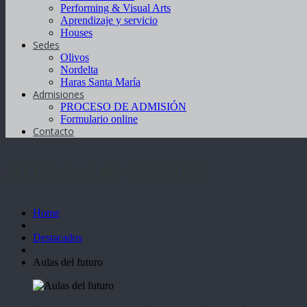
Performing & Visual Arts
Aprendizaje y servicio
Houses
Sedes
Olivos
Nordelta
Haras Santa María
Admisiones
PROCESO DE ADMISIÓN
Formulario online
Contacto
Aulas del futuro
Home
Destacados
Aulas del futuro