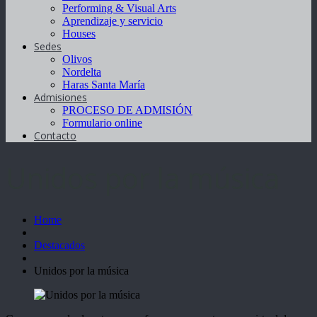
Performing & Visual Arts
Aprendizaje y servicio
Houses
Sedes
Olivos
Nordelta
Haras Santa María
Admisiones
PROCESO DE ADMISIÓN
Formulario online
Contacto
Unidos por la música
Home
Destacados
Unidos por la música