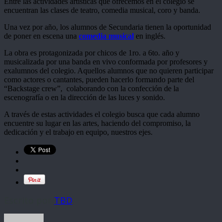
Entre las actividades artísticas que ofrecemos en el colegio se
encuentran las clases de teatro, comedia musical, coro y banda.
Una vez por año, los alumnos de Secundaria tienen la oportunidad
de poner en escena una
comedia musical
en inglés.
La obra es protagonizada por chicos de 1ro. a 6to. año y
musicalizada por una banda en vivo conformada por profesores y
exalumnos del colegio. Aquellos alumnos que no quieren participar
como actores o cantantes, pueden hacerlo formando parte del
“Backstage crew”, colaborando con la confección de la
escenografía o en la dirección de las luces y sonido.
A través de estas actividades el colegio busca que cada alumno
encuentre su lugar en las artes, haciendo del compromiso, la
dedicación y el trabajo en equipo, nuestros ejes.
Escrito por
TBD