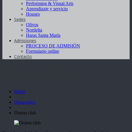
Performing & Visual Arts
Aprendizaje y servicio
Houses
Sedes
Olivos
Nordelta
Haras Santa María
Admisiones
PROCESO DE ADMISIÓN
Formulario online
Contacto
Drama club
Home
Destacados
Drama club